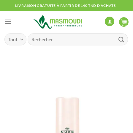
Passer
LIVRAISON GRATUITE À PARTIR DE 140 TND D'ACHATS !
au
contenu
Recherche
pour :