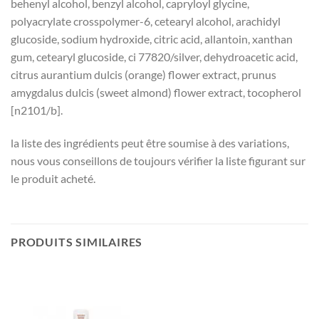
behenyl alcohol, benzyl alcohol, capryloyl glycine,
polyacrylate crosspolymer-6, cetearyl alcohol, arachidyl
glucoside, sodium hydroxide, citric acid, allantoin, xanthan
gum, cetearyl glucoside, ci 77820/silver, dehydroacetic acid,
citrus aurantium dulcis (orange) flower extract, prunus
amygdalus dulcis (sweet almond) flower extract, tocopherol
[n2101/b].
la liste des ingrédients peut être soumise à des variations,
nous vous conseillons de toujours vérifier la liste figurant sur
le produit acheté.
PRODUITS SIMILAIRES