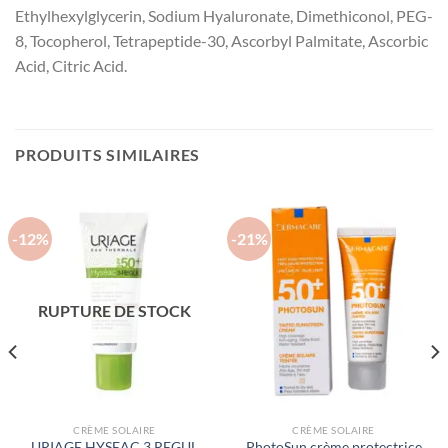
Ethylhexylglycerin, Sodium Hyaluronate, Dimethiconol, PEG-
8, Tocopherol, Tetrapeptide-30, Ascorbyl Palmitate, Ascorbic
Acid, Citric Acid.
PRODUITS SIMILAIRES
-12%
-21%
RUPTURE DE STOCK
CRÈME SOLAIRE
CRÈME SOLAIRE
URIAGE HYSEAC 3 REGUL
PhotoSun crème protectrice