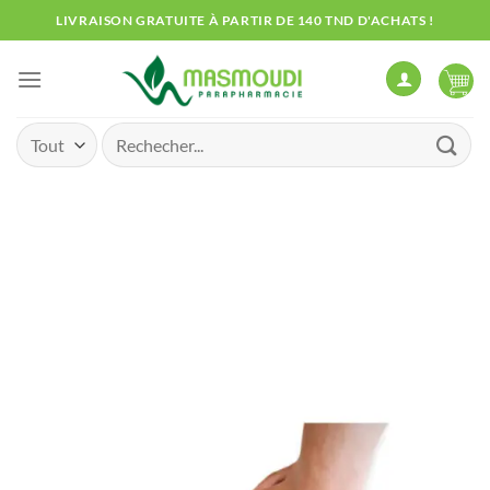
Passer
LIVRAISON GRATUITE À PARTIR DE 140 TND D'ACHATS !
au
contenu
Recherche
pour :