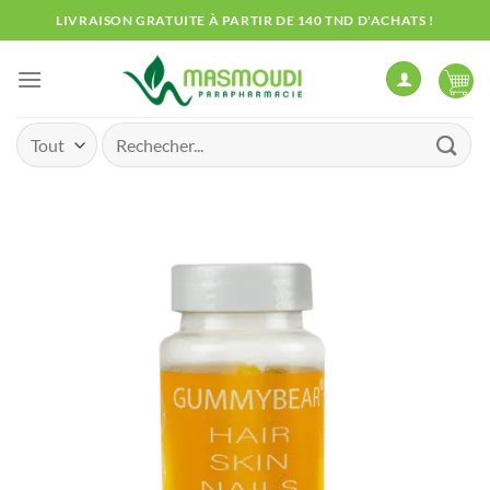
Passer
LIVRAISON GRATUITE À PARTIR DE 140 TND D'ACHATS !
au
contenu
Recherche
pour :