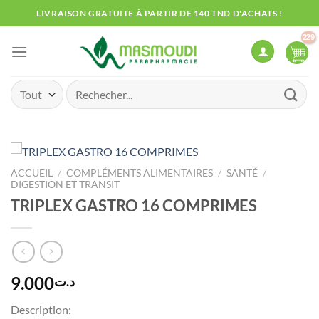
Passer
LIVRAISON GRATUITE À PARTIR DE 140 TND D'ACHATS !
au
contenu
Recherche
pour :
ACCUEIL
/
COMPLÉMENTS ALIMENTAIRES
/
SANTÉ
/
DIGESTION ET TRANSIT
TRIPLEX GASTRO 16 COMPRIMES
9.000
د.ت
Description: