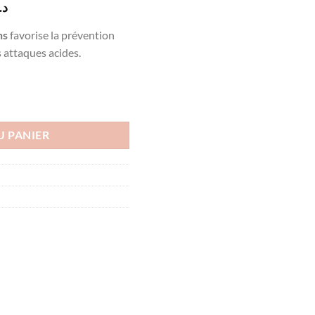
Le
د.
prix
ns
favorise la prévention
actuel
s attaques acides.
est :
د.ت10.000.
د.ت11.500.
2/6 ans, 50ml
U PANIER