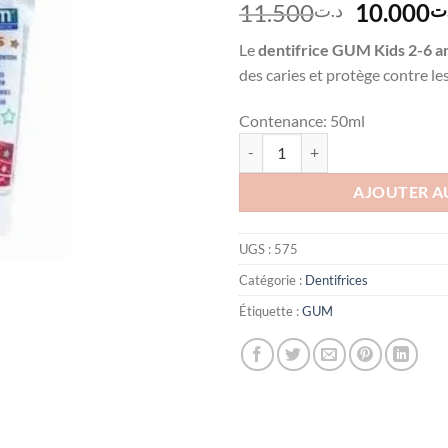
Le
11.500
10.000
ت
د.ت
prix
Le
dentifrice GUM Kids 2-6 a
initial
des caries et protège contre le
était :
Contenance:
50ml
quantité de GUM Dentifrice Kids 
AJOUTER A
UGS :
575
Catégorie :
Dentifrices
Étiquette :
GUM