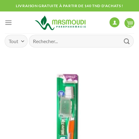
Passer
LIVRAISON GRATUITE À PARTIR DE 140 TND D'ACHATS !
au
contenu
Recherche
pour :