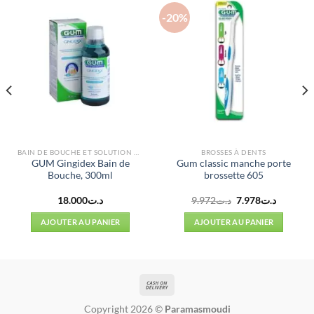
-20%
BAIN DE BOUCHE ET SOLUTION GINGIVALE
BROSSES À DENTS
GUM Gingidex Bain de
Gum classic manche porte
Bouche, 300ml
brossette 605
Le
Le
18.000
د.ت
9.972
د.ت
7.978
د.ت
prix
prix
l
initial
actuel
AJOUTER AU PANIER
AJOUTER AU PANIER
était :
est :
د.ت9.972.
د.ت10.000.
Copyright 2026 ©
Paramasmoudi