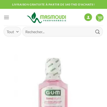
Passer
LIVRAISON GRATUITE À PARTIR DE 140 TND D'ACHATS !
au
contenu
Recherche
pour :