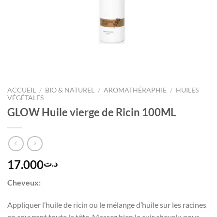
ACCUEIL
/
BIO & NATUREL
/
AROMATHÉRAPHIE
/
HUILES
VÉGÉTALES
GLOW Huile vierge de Ricin 100ML
17.000
د.ت
Cheveux:
Appliquer l’huile de ricin ou le mélange d’huile sur les racines
en couvrant toute la tête. Massez bien le cuir chevelu pour