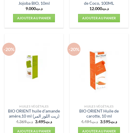
Jojoba BIO, 10ml
de Coco, 100ML
9.000
د.ت
12.000
د.ت
AJOUTER AU PANIER
AJOUTER AU PANIER
-20%
-20%
HUILES VÉGÉTALES
HUILES VÉGÉTALES
BIO ORIENT huile d’amande
BIO ORIENT Huile de
amère,10 ml (زيت اللوز المر)
carotte, 10 ml
Le
Le
Le
Le
4.369
د.ت
3.495
د.ت
4.494
د.ت
3.595
د.ت
prix
prix
prix
prix
initial
actuel
initial
actuel
AJOUTER AU PANIER
AJOUTER AU PANIER
était :
est :
était :
est :