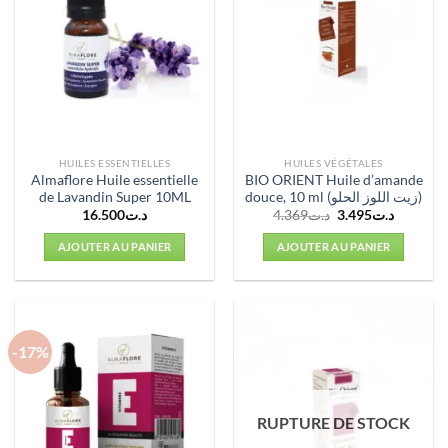
HUILES ESSENTIELLES
HUILES VÉGÉTALES
Almaflore Huile essentielle
BIO ORIENT Huile d’amande
de Lavandin Super 10ML
douce, 10 ml (زيت اللوز الحلو)
Le
Le
16.500
د.ت
4.369
د.ت
3.495
د.ت
prix
prix
initial
actuel
AJOUTER AU PANIER
AJOUTER AU PANIER
était :
est :
د.ت4.369.
-17%
RUPTURE DE STOCK