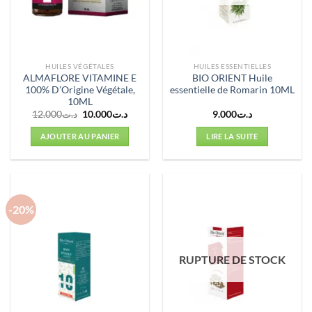
HUILES VÉGÉTALES
HUILES ESSENTIELLES
ALMAFLORE VITAMINE E
BIO ORIENT Huile
100% D’Origine Végétale,
essentielle de Romarin 10ML
10ML
Le
Le
12.000
د.ت
10.000
د.ت
9.000
د.ت
prix
prix
initial
actuel
AJOUTER AU PANIER
LIRE LA SUITE
était :
est :
د.ت10.000.
د.ت12.000.
-20%
RUPTURE DE STOCK