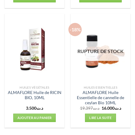
د.ت4.494.
د.ت3.495.
د.ت4.369.
-18%
RUPTURE DE STOCK
HUILES VÉGÉTALES
HUILES ESSENTIELLES
ALMAFLORE Huile de RICIN
ALMAFLORE Huile
BIO, 10ML
Essentielle de cannelle de
ceylan Bio 10ML
Le
Le
3.500
د.ت
19.397
د.ت
16.000
د.ت
prix
prix
initial
actuel
AJOUTER AU PANIER
LIRE LA SUITE
était :
est :
د.ت19.397.