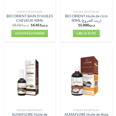
HUILES VÉGÉTALES
HUILES VÉGÉTALES
BIO ORIENT BAIN D’HUILES
BIO ORIENT Huile de ricin
CHEVEUX 90ML
90ML (زيت الخروع)
Le
Le
18.064
د.ت
14.451
د.ت
15.000
د.ت
prix
prix
initial
actuel
AJOUTER AU PANIER
LIRE LA SUITE
était :
est :
د.ت14.451.
د.ت18.064.
HUILES VÉGÉTALES
HUILES VÉGÉTALES
ALMAFLORE Huile de
ALMAFLORE Huile de Noix