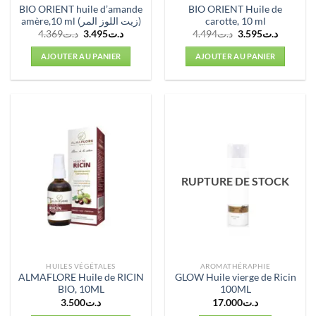
BIO ORIENT huile d’amande
BIO ORIENT Huile de
amère,10 ml (زيت اللوز المر)
carotte, 10 ml
Le
Le
Le
Le
4.369
د.ت
3.495
د.ت
4.494
د.ت
3.595
د.ت
prix
prix
prix
prix
initial
actuel
initial
actuel
AJOUTER AU PANIER
AJOUTER AU PANIER
était :
est :
était :
est :
د.ت4.494.
د.ت3.495.
د.ت4.369.
RUPTURE DE STOCK
HUILES VÉGÉTALES
AROMATHÉRAPHIE
ALMAFLORE Huile de RICIN
GLOW Huile vierge de Ricin
BIO, 10ML
100ML
3.500
د.ت
17.000
د.ت