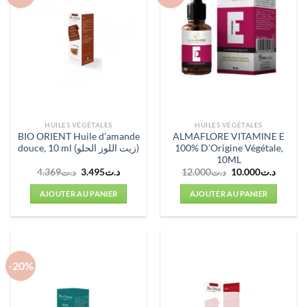
HUILES VÉGÉTALES
HUILES VÉGÉTALES
BIO ORIENT Huile d’amande
ALMAFLORE VITAMINE E
douce, 10 ml (زيت اللوز الحلو)
100% D’Origine Végétale,
10ML
Le
Le
Le
Le
4.369
د.ت
3.495
د.ت
12.000
د.ت
10.000
د.ت
prix
prix
prix
prix
initial
actuel
initial
actuel
AJOUTER AU PANIER
AJOUTER AU PANIER
était :
est :
était :
est :
د.ت12.000.
د.ت3.495.
د.ت4.369.
-20%