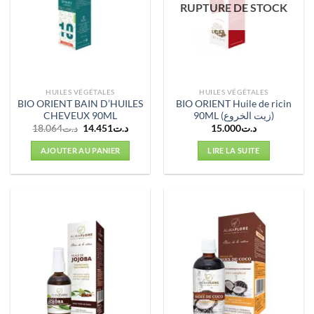
RUPTURE DE STOCK
HUILES VÉGÉTALES
HUILES VÉGÉTALES
BIO ORIENT BAIN D’HUILES
BIO ORIENT Huile de ricin
CHEVEUX 90ML
90ML (زيت الخروع)
Le
Le
18.064
د.ت
14.451
د.ت
15.000
د.ت
prix
prix
initial
actuel
AJOUTER AU PANIER
LIRE LA SUITE
était :
est :
د.ت14.451.
د.ت18.064.