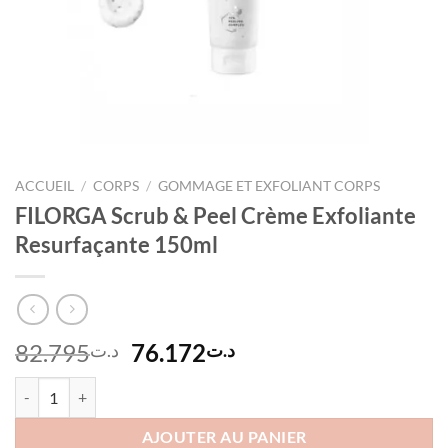
ACCUEIL
/
CORPS
/
GOMMAGE ET EXFOLIANT CORPS
FILORGA Scrub & Peel Crème Exfoliante
Resurfaçante 150ml
Le
Le
82.795
76.172
د.ت
د.ت
prix
prix
quantité de FILORGA Scrub & Peel Crème Exfoliante Resurfaçante 15
initial
actuel
était :
est :
AJOUTER AU PANIER
د.ت76.172.
د.ت82.795.