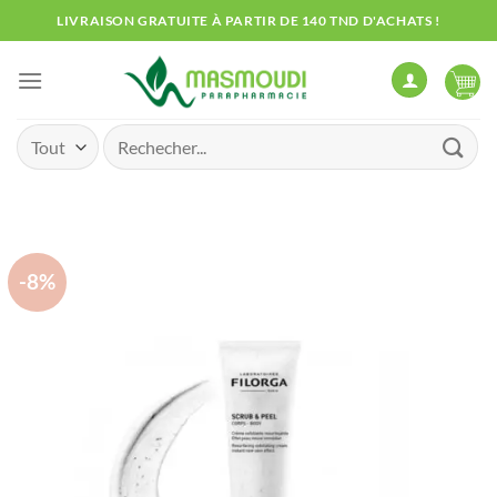
Passer
LIVRAISON GRATUITE À PARTIR DE 140 TND D'ACHATS !
au
contenu
Recherche
pour :
-8%