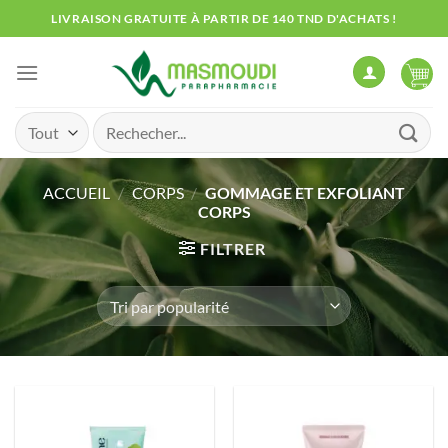
Passer
LIVRAISON GRATUITE À PARTIR DE 140 TND D'ACHATS !
au
contenu
Recherche
pour :
ACCUEIL
/
CORPS
/
GOMMAGE ET EXFOLIANT
CORPS
FILTRER