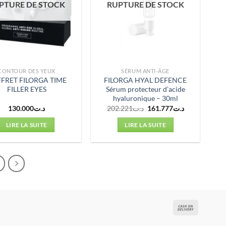
PTURE DE STOCK
RUPTURE DE STOCK
CONTOUR DES YEUX
SÉRUM ANTI-ÂGE
FRET FILORGA TIME
FILORGA HYAL DEFENCE
FILLER EYES
Sérum protecteur d’acide
hyaluronique – 30ml
Le
Le
130.000
د.ت
202.221
د.ت
161.777
د.ت
prix
prix
initial
actuel
LIRE LA SUITE
LIRE LA SUITE
était :
est :
د.ت161.777.
د.ت202.221.