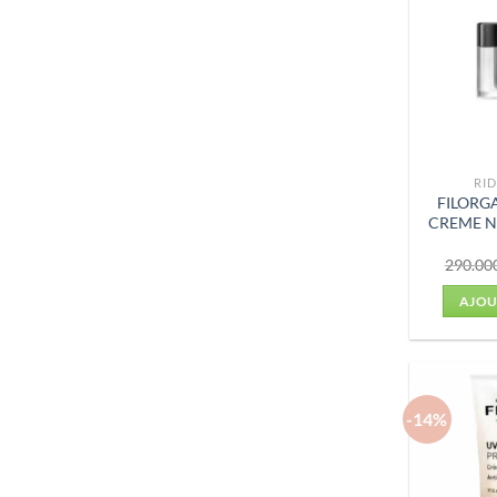
RID
FILORG
CREME N
290.00
AJOU
-14%