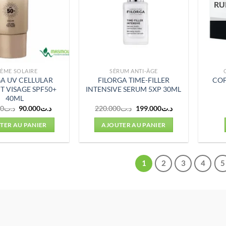
RU
ÈME SOLAIRE
SÉRUM ANTI-ÂGE
GA UV CELLULAR
FILORGA TIME-FILLER
COF
T VISAGE SPF50+
INTENSIVE SERUM 5XP 30ML
40ML
Le
Le
Le
Le
00
د.ت
90.000
د.ت
220.000
د.ت
199.000
د.ت
prix
prix
prix
prix
initial
actuel
initial
actuel
TER AU PANIER
AJOUTER AU PANIER
était :
est :
était :
est :
د.ت199.000.
د.ت220.000.
د.ت90.000.
د.ت105.000.
1
2
3
4
5