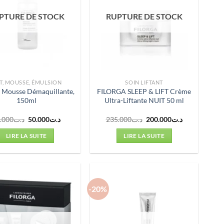
PTURE DE STOCK
RUPTURE DE STOCK
IT, MOUSSE, ÉMULSION
SOIN LIFTANT
a Mousse Démaquillante,
FILORGA SLEEP & LIFT Crème
150ml
Ultra-Liftante NUIT 50 ml
Le
Le
Le
Le
.000
د.ت
50.000
د.ت
235.000
د.ت
200.000
د.ت
prix
prix
prix
prix
initial
actuel
initial
actuel
LIRE LA SUITE
LIRE LA SUITE
était :
est :
était :
est :
د.ت200.000.
د.ت235.000.
د.ت50.000.
د.ت57.000.
-20%