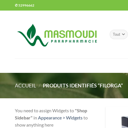
Passer
✆ 52996662
au
contenu
ACCUEIL
/
PRODUITS IDENTIFIÉS “FILORGA”
You need to assign Widgets to
"Shop
Sidebar"
in
Appearance > Widgets
to
show anything here