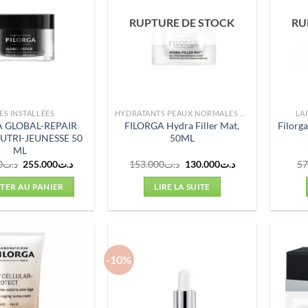
RUPTURE DE STOCK
RU
ES INSTALLÉES
HYDRATANTS PEAUX NORMALES À MIXTES
LA
A GLOBAL-REPAIR
FILORGA Hydra Filler Mat,
Filorg
UTRI-JEUNESSE 50
50ML
ML
Le
Le
Le
Le
0
د.ت
255.000
د.ت
153.000
د.ت
130.000
د.ت
57
prix
prix
prix
prix
initial
actuel
initial
actuel
TER AU PANIER
LIRE LA SUITE
était :
est :
était :
est :
د.ت130.000.
د.ت153.000.
د.ت255.000.
د.ت290.000.
-10%