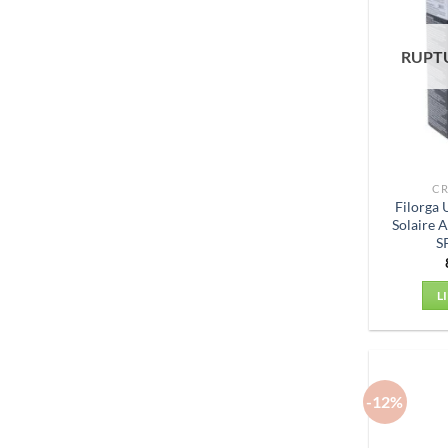
RUPT
CR
Filorga
Solaire A
S
L
-12%