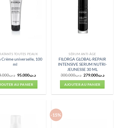
RATANTS TOUTES PEAUX
SÉRUM ANTI-ÂGE
a Crème universelle, 100
FILORGA GLOBAL-REPAIR
ml
INTENSIVE SERUM NUTRI-
JEUNESSE 30 ML
Le
Le
Le
Le
4.000
د.ت
95.000
د.ت
300.000
د.ت
279.000
د.ت
prix
prix
prix
prix
initial
actuel
initial
actuel
JOUTER AU PANIER
AJOUTER AU PANIER
était :
est :
était :
est :
د.ت279.000.
د.ت300.000.
د.ت95.000.
د.ت104.000.
-15%