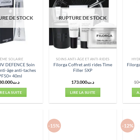
URE DE STOCK
RUPTURE DE STOCK
ÈME SOLAIRE
SOINS ANTI-ÂGE ET ANTI-RIDES
HYD
 UV DEFENCE Soin
Filorga Coffret anti rides Time
Filorg
nti-âge anti-taches
Filler 5XP
PF50+ 40ml
80.000
د.ت
173.000
د.ت
10
IRE LA SUITE
LIRE LA SUITE
A
-15%
-12%