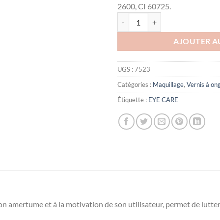
2600, CI 60725.
quantité de Eye Care Vernis Amer 
AJOUTER A
UGS :
7523
Catégories :
Maquillage
,
Vernis à on
Étiquette :
EYE CARE
son amertume et à la motivation de son utilisateur, permet de lutter c