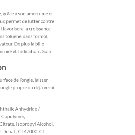
e, grâce à son amertume et
eur, permet de lutter contre
Il favorisera la croissance
ans toluène, sans formol,
teur. De plus la bille
s nickel. Indication : Soin
on
urface de l’ongle, laisser
 ongle propre ou déjà verni.
Phthalic Anhydride /
s, Copolymer,
 Citrate, Isopropyl Alcohol,
 Denat., CI 47000, CI