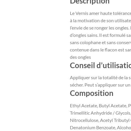
Description
Le Vernis amer haute toléranc
à la motivation de son utilisat
l’envie de se ronger les ongles. 
d’ongles sains. Il est formulé s
sans colophane et sans conserva
contenue dans le flacon est san
des ongles
Conseil d’utilisati
Appliquer sur la totalité de la s
sécher. Peut s’appliquer sur un
Composition
Ethyl Acetate, Butyl Acetate, 
Trimellitic Anhydride / Glycol
Nitrocellulose, Acetyl Tributyl
Denatonium Benzoate, Alcohol