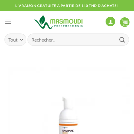
Passer
LIVRAISON GRATUITE À PARTIR DE 140 TND D'ACHATS !
au
contenu
Recherche
pour :