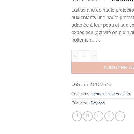
prix
Lait solaire de haute protect
initial
aux enfants une haute protect
était :
adaptée à leur peau et aux co
exposition (activité en plein ai
frottement…).
quantité de Daylong Kids lait 
AJOUTER A
UGS :
7612076396746
Catégorie :
crèmes solaires enfant
Étiquette :
Daylong