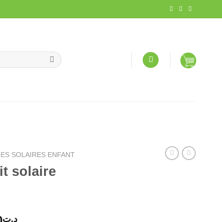
ES SOLAIRES ENFANT
t solaire
Le
0
د.ت