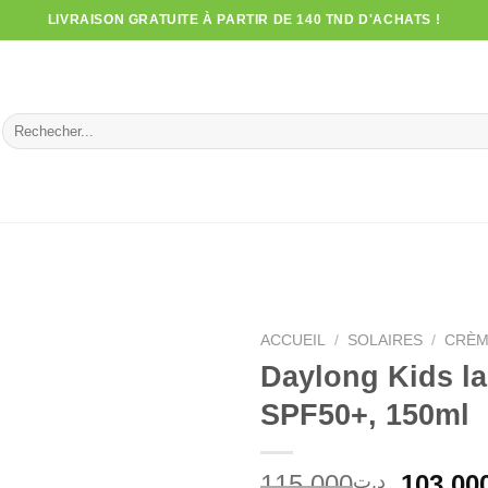
LIVRAISON GRATUITE À PARTIR DE 140 TND D'ACHATS !
Recherche
pour :
ACCUEIL
/
SOLAIRES
/
CRÈM
Daylong Kids lai
SPF50+, 150ml
Le
115.000
103.00
د.ت