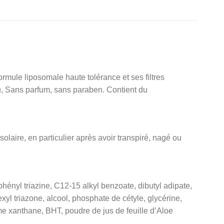
mule liposomale haute tolérance et ses filtres
au, Sans parfum, sans paraben. Contient du
olaire, en particulier après avoir transpiré, nagé ou
nyl triazine, C12-15 alkyl benzoate, dibutyl adipate,
xyl triazone, alcool, phosphate de cétyle, glycérine,
me xanthane, BHT, poudre de jus de feuille d’Aloe