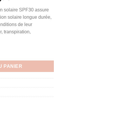
prix
ion solaire SPF30 assure
actuel
ion solaire longue durée,
est :
nditions de leur
د.ت103.000.
د.ت115.000.
r, transpiration,
solaire SPF50+, 150ml
U PANIER