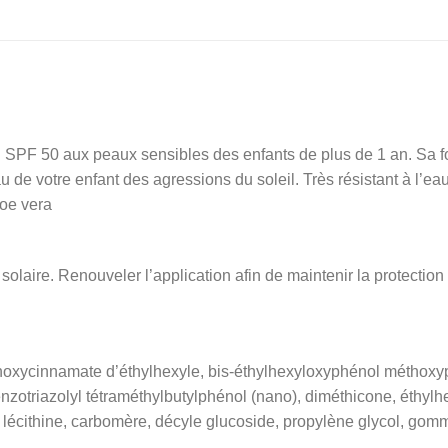
SPF 50 aux peaux sensibles des enfants de plus de 1 an. Sa for
 de votre enfant des agressions du soleil. Très résistant à l’e
loe vera
aire. Renouveler l’application afin de maintenir la protection s
xycinnamate d’éthylhexyle, bis-éthylhexyloxyphénol méthoxyphé
nzotriazolyl tétraméthylbutylphénol (nano), diméthicone, éthylhe
l, lécithine, carbomère, décyle glucoside, propylène glycol, gom