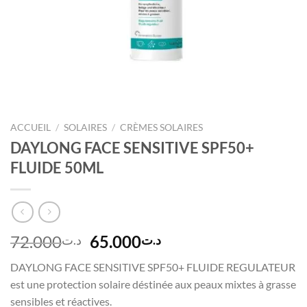
ACCUEIL
/
SOLAIRES
/
CRÈMES SOLAIRES
DAYLONG FACE SENSITIVE SPF50+
FLUIDE 50ML
Le
Le
72.000
65.000
د.ت
د.ت
prix
prix
DAYLONG FACE SENSITIVE SPF50+ FLUIDE REGULATEUR
initial
actuel
est une protection solaire déstinée aux peaux mixtes à grasse
était :
est :
sensibles et réactives.
د.ت65.000.
د.ت72.000.