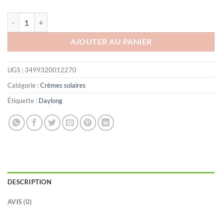
quantité de DAYLONG FACE SENSITIVE SPF50+ FLUIDE 50ML
AJOUTER AU PANIER
UGS :
3499320012270
Catégorie :
Crèmes solaires
Étiquette :
Daylong
DESCRIPTION
AVIS (0)