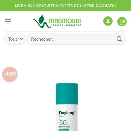
Passer
LIVRAISON GRATUITE À PARTIR DE 140 TND D'ACHATS !
au
contenu
Recherche
pour :
-10%