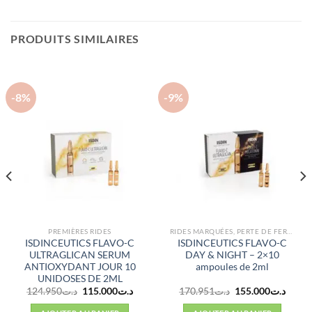
PRODUITS SIMILAIRES
-8%
-9%
PREMIÈRES RIDES
RIDES MARQUÉES, PERTE DE FERMETÉ
ISDINCEUTICS FLAVO-C
ISDINCEUTICS FLAVO-C
ULTRAGLICAN SERUM
DAY & NIGHT – 2×10
ANTIOXYDANT JOUR 10
ampoules de 2ml
UNIDOSES DE 2ML
Le
Le
Le
Le
124.950
د.ت
115.000
د.ت
170.951
د.ت
155.000
د.ت
prix
prix
prix
prix
initial
actuel
initial
actuel