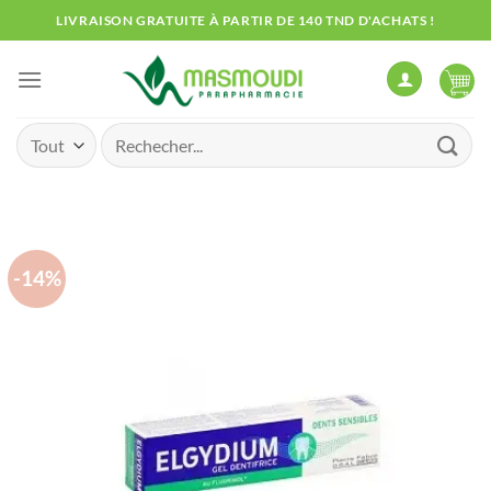
Passer
LIVRAISON GRATUITE À PARTIR DE 140 TND D'ACHATS !
au
contenu
Recherche
pour :
-14%