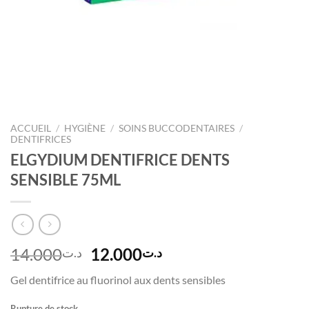
ACCUEIL
/
HYGIÈNE
/
SOINS BUCCODENTAIRES
/
DENTIFRICES
ELGYDIUM DENTIFRICE DENTS
SENSIBLE 75ML
Le
Le
14.000
12.000
د.ت
د.ت
prix
prix
Gel dentifrice au fluorinol aux dents sensibles
initial
actuel
était :
est :
Rupture de stock