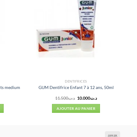
DENTIFRICES
nts medium
GUM Dentifrice Enfant 7 à 12 ans, 50ml
Le
Le
11.500
د.ت
10.000
د.ت
prix
prix
initial
actuel
AJOUTER AU PANIER
était :
est :
د.ت10.000.
د.ت11.500.