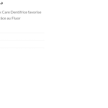
Le
د.
prix
are Dentifrice favorise
actuel
grâce au Fluor
est :
د.ت18.100.
د.ت21.000.