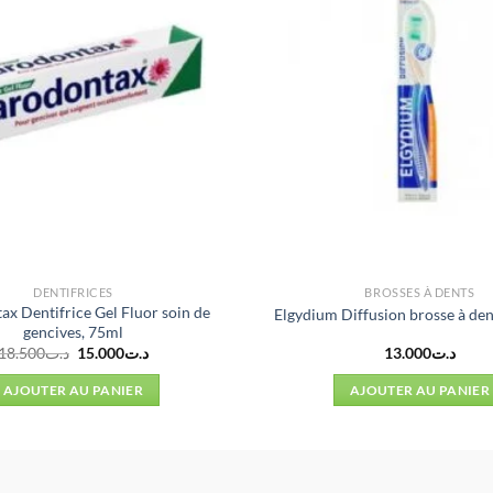
DENTIFRICES
BROSSES À DENTS
x Dentifrice Gel Fluor soin de
Elgydium Diffusion brosse à de
gencives, 75ml
Le
Le
18.500
د.ت
15.000
د.ت
13.000
د.ت
prix
prix
initial
actuel
AJOUTER AU PANIER
AJOUTER AU PANIER
était :
est :
د.ت15.000.
د.ت18.500.