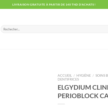
LIVRAISON GRATUITE À PARTIR DE 140 TND D'ACHATS !
Recherche
pour :
ACCUEIL
/
HYGIÈNE
/
SOINS 
DENTIFRICES
ELGYDIUM CLINI
PERIOBLOCK CA