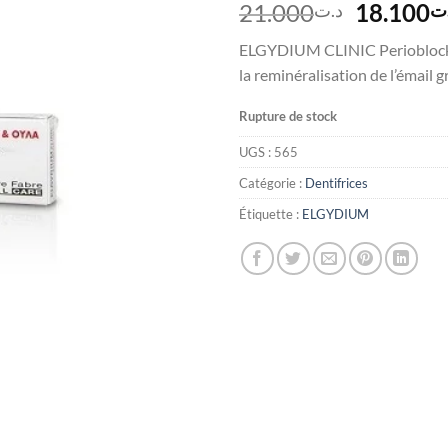
Le
21.000
18.100
ت
د.ت
prix
ELGYDIUM CLINIC Perioblock C
initial
la reminéralisation de l’émail 
était :
Rupture de stock
UGS :
565
Catégorie :
Dentifrices
Étiquette :
ELGYDIUM