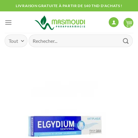
Passer
LIVRAISON GRATUITE À PARTIR DE 140 TND D'ACHATS !
au
contenu
Recherche
pour :