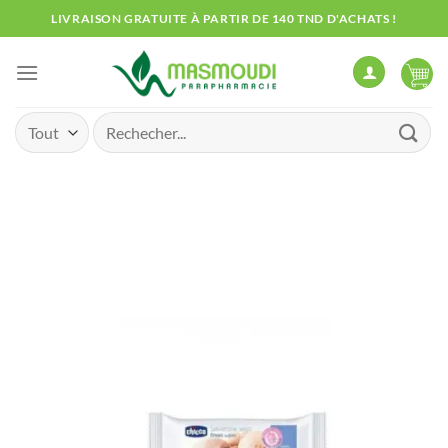
Passer
LIVRAISON GRATUITE À PARTIR DE 140 TND D'ACHATS !
au
contenu
Recherche
pour :