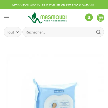
Passer
LIVRAISON GRATUITE À PARTIR DE 140 TND D'ACHATS !
au
contenu
Recherche
pour :