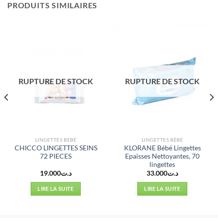
PRODUITS SIMILAIRES
RUPTURE DE STOCK
RUPTURE DE STOCK
LINGETTES BÉBÉ
LINGETTES BÉBÉ
CHICCO LINGETTES SEINS
KLORANE Bébé Lingettes
72 PIECES
Epaisses Nettoyantes, 70
lingettes
19.000
د.ت
33.000
د.ت
l
LIRE LA SUITE
LIRE LA SUITE
د.ت13.999.