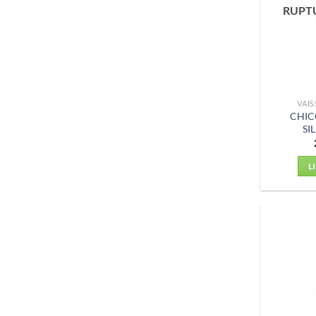
RUPT
VAIS
CHIC
SI
L