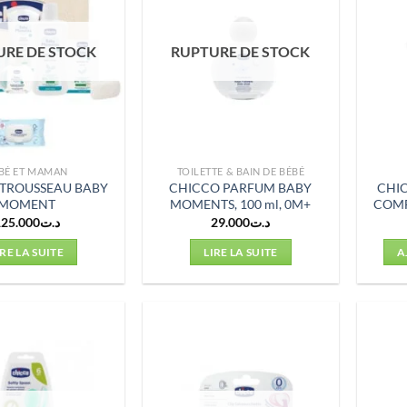
URE DE STOCK
RUPTURE DE STOCK
BÉ ET MAMAN
TOILETTE & BAIN DE BÉBÉ
TROUSSEAU BABY
CHICCO PARFUM BABY
CHIC
MOMENT
MOMENTS, 100 ml, 0M+
COMF
125.000
د.ت
29.000
د.ت
IRE LA SUITE
LIRE LA SUITE
A