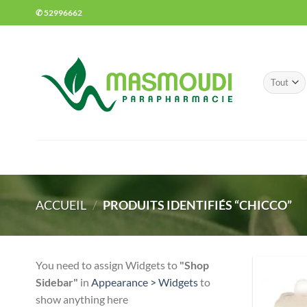
Passer
✆ 52996662
au
contenu
ACCUEIL
/
PRODUITS IDENTIFIÉS “CHICCO”
You need to assign Widgets to
"Shop
Sidebar"
in
Appearance > Widgets
to
show anything here