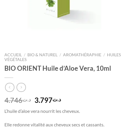
ACCUEIL
/
BIO & NATUREL
/
AROMATHÉRAPHIE
/
HUILES
VÉGÉTALES
BIO ORIENT Huile d’Aloe Vera, 10ml
Le
Le
4.746
3.797
د.ت
د.ت
prix
prix
L’huile d’aloe vera nourrit les cheveux.
initial
actuel
était :
est :
Elle redonne vitalité aux cheveux secs et cassants.
د.ت3.797.
د.ت4.746.