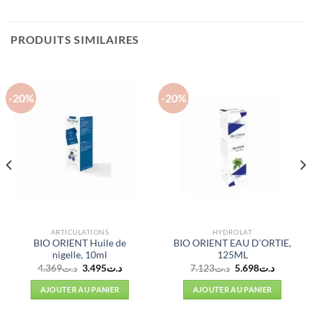
PRODUITS SIMILAIRES
-20%
-20%
ARTICULATIONS
HYDROLAT
BIO ORIENT Huile de
BIO ORIENT EAU D’ORTIE,
nigelle, 10ml
125ML
Le
Le
Le
Le
4.369
د.ت
3.495
د.ت
7.123
د.ت
5.698
د.ت
prix
prix
prix
prix
initial
actuel
initial
actuel
AJOUTER AU PANIER
AJOUTER AU PANIER
était :
est :
était :
est :
د.ت7.123.
د.ت3.495.
د.ت4.369.
د.ت6.198.