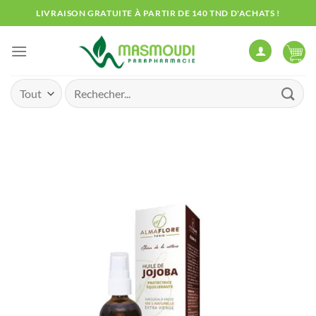
Passer
LIVRAISON GRATUITE À PARTIR DE 140 TND D'ACHATS !
au
contenu
Recherche
pour :