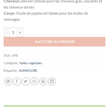
Cheveux:
elle est utilisée pour les cheveux gras, cassants et
les cheveux ternes
Corps:
l’huile de jojoba est idéale pour les huiles de
massages.
quantité de ALMAFLORE Huile de Jojoba BIO, 10ml
AJOUTER AU PANIER
UGS :
698
Catégorie :
huiles végétales
Étiquette :
ALMAFLORE