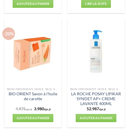
AJOUTER AU PANIER
LIRE LA SUITE
-20%
BAIN (MOUSSANT, HUILE, SELS, SOINS)
BAIN (MOUSSANT, HUILE, SELS, SOINS)
BIO ORIENT Savon à l’huile
LA ROCHE POSAY LIPIKAR
de carotte
SYNDET AP+ CREME
LAVANTE 400ML
Le
Le
4.975
د.ت
3.980
د.ت
52.987
د.ت
prix
prix
initial
actuel
AJOUTER AU PANIER
AJOUTER AU PANIER
était :
est :
د.ت3.980.
د.ت4.975.