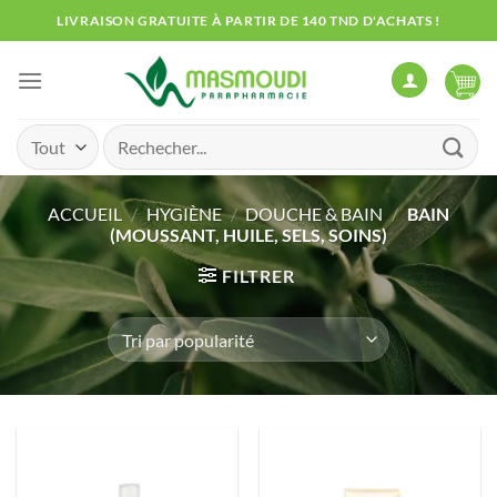
Passer
LIVRAISON GRATUITE À PARTIR DE 140 TND D'ACHATS !
au
contenu
Recherche
pour :
ACCUEIL
/
HYGIÈNE
/
DOUCHE & BAIN
/
BAIN
(MOUSSANT, HUILE, SELS, SOINS)
FILTRER