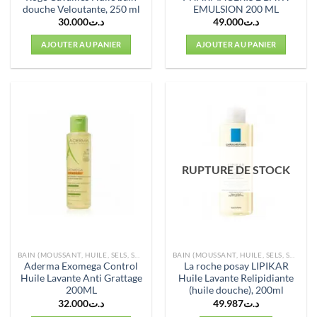
douche Veloutante, 250 ml
EMULSION 200 ML
30.000
د.ت
49.000
د.ت
AJOUTER AU PANIER
AJOUTER AU PANIER
RUPTURE DE STOCK
BAIN (MOUSSANT, HUILE, SELS, SOINS)
BAIN (MOUSSANT, HUILE, SELS, SOINS)
Aderma Exomega Control
La roche posay LIPIKAR
Huile Lavante Anti Grattage
Huile Lavante Relipidiante
200ML
(huile douche), 200ml
32.000
د.ت
49.987
د.ت