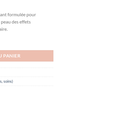
vant formulée pour
a peau des effets
ire.
LE LAVANTE, 200ML
U PANIER
s, soins)