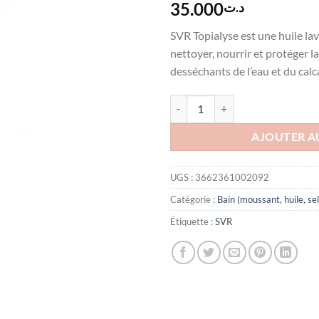
35.000
د.ت
SVR Topialyse est une huile la
nettoyer, nourrir et protéger l
desséchants de l’eau et du calca
quantité de SVR TOPIALYSE HUI
AJOUTER A
UGS :
3662361002092
Catégorie :
Bain (moussant, huile, sel
Étiquette :
SVR