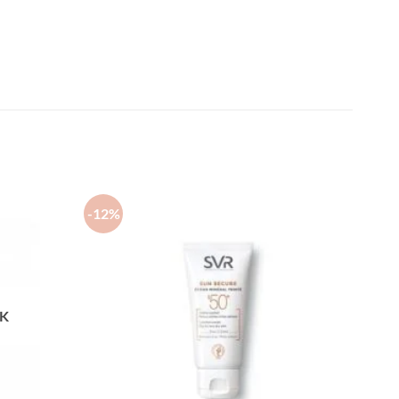
-12%
CK