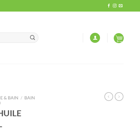
 & BAIN
/
BAIN
)
HUILE
L