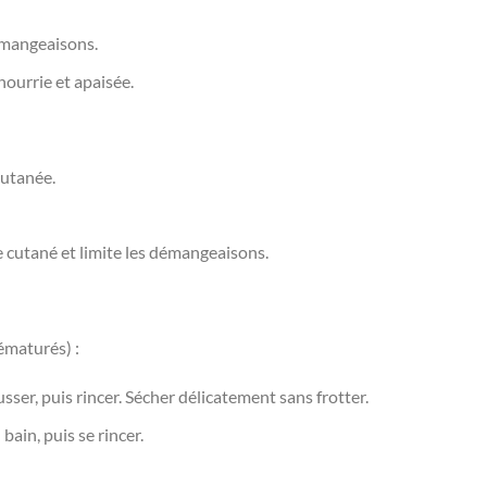
émangeaisons.
ourrie et apaisée.
cutanée.
 cutané et limite les démangeaisons.
ématurés) :
ser, puis rincer. Sécher délicatement sans frotter.
ain, puis se rincer.