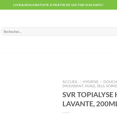
LIVRAISON GRATUITE À PARTIR DE 140 TND D'ACHATS !
Recherche
pour :
ACCUEIL
/
HYGIÈNE
/
DOUCHE
(MOUSSANT, HUILE, SELS, SOINS
SVR TOPIALYSE 
LAVANTE, 200M