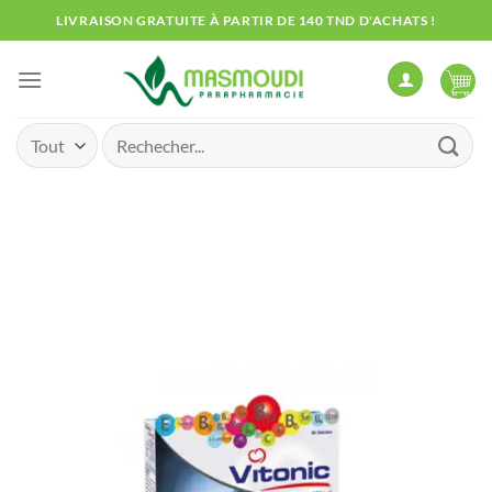
Passer
LIVRAISON GRATUITE À PARTIR DE 140 TND D'ACHATS !
au
contenu
Recherche
pour :