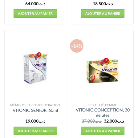
64.000
د.ت
18.500
د.ت
AJOUTER AU PANIER
AJOUTER AU PANIER
-14%
MÉMOIRE ET CONCENTRATION
FERTILITÉ FEMME
VITONIC CONCEPTION, 30
VITONIC SENIOR, 60ml
gélules
Le
Le
19.000
د.ت
37.000
د.ت
32.000
د.ت
prix
prix
initial
actuel
AJOUTER AU PANIER
AJOUTER AU PANIER
était :
est :
د.ت37.000.