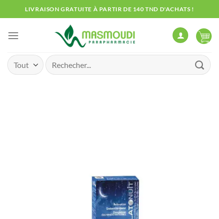
Passer
LIVRAISON GRATUITE À PARTIR DE 140 TND D'ACHATS !
au
contenu
Recherche
pour :