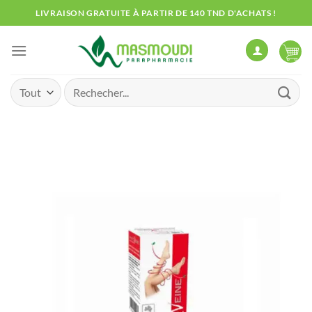
Passer
LIVRAISON GRATUITE À PARTIR DE 140 TND D'ACHATS !
au
contenu
Recherche
pour :