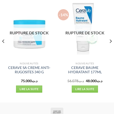
-14%
RUPTURE DE STOCK
RUPTURE DE STOCK
NOUVEAUTÉS
NOUVEAUTÉS
CERAVE SA CREME ANTI-
CERAVE BAUME
RUGOSITES 340 G
HYDRATANT 177ML
Le
Le
75.000
د.ت
56.078
د.ت
48.000
د.ت
prix
prix
initial
actuel
LIRE LA SUITE
LIRE LA SUITE
était :
est :
د.ت56.078.