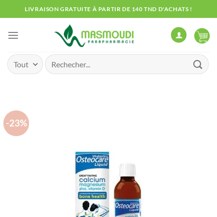
Passer
LIVRAISON GRATUITE À PARTIR DE 140 TND D'ACHATS !
au
contenu
Recherche
pour :
-23%