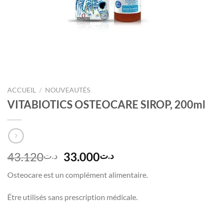
ACCUEIL
/
NOUVEAUTÉS
VITABIOTICS OSTEOCARE SIROP, 200ml
Le
Le
43.120
33.000
د.ت
د.ت
prix
prix
Osteocare est un complément alimentaire.
initial
actuel
était :
est :
Être utilisés sans prescription médicale.
د.ت33.000.
د.ت43.120.