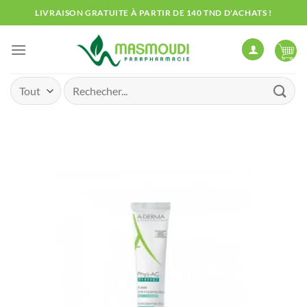
Passer
LIVRAISON GRATUITE À PARTIR DE 140 TND D'ACHATS !
au
contenu
Recherche
pour :