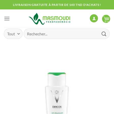
Passer
LIVRAISON GRATUITE À PARTIR DE 140 TND D'ACHATS !
au
contenu
Recherche
pour :