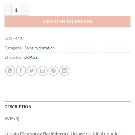
quantité de Uriage Bariéderm - Cica spray, 100ml
AJOUTER AU PANIER
UGS :
4122
Catégorie :
Soins hydratation
Étiquette :
URIAGE
DESCRIPTION
AVIS (0)
Le soin
Cica spray Bariéderm
d’
Uriage
est idéal pour les