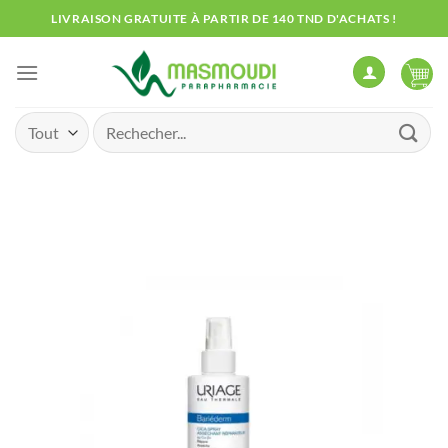
Passer
LIVRAISON GRATUITE À PARTIR DE 140 TND D'ACHATS !
au
contenu
Recherche
pour :