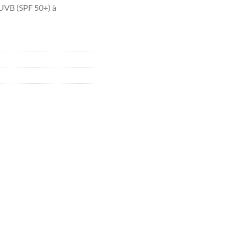
prix
 UVB (SPF 50+) à
actuel
est :
د.ت40.000.
د.ت51.000.