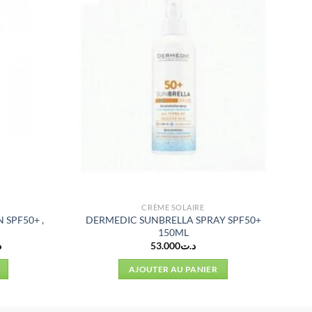
CRÈME SOLAIRE
SPF50+ ,
DERMEDIC SUNBRELLA SPRAY SPF50+
150ML
Le
د
53.000
د.ت
prix
actuel
AJOUTER AU PANIER
est :
د.ت43.500.
د.ت53.000.