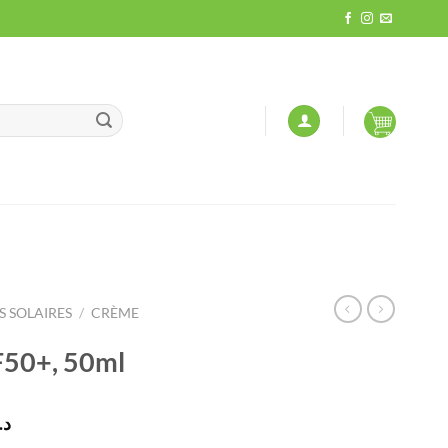
 SOLAIRES
/
CRÈME
F50+, 50ml
Le
د.