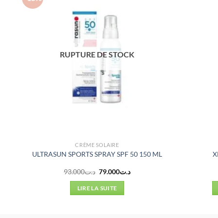
RUPTURE DE STOCK
CRÈME SOLAIRE
ULTRASUN SPORTS SPRAY SPF 50 150 ML
X
Le
Le
93.000
د.ت
79.000
د.ت
prix
prix
initial
actuel
LIRE LA SUITE
était :
est :
د.ت79.000.
د.ت93.000.