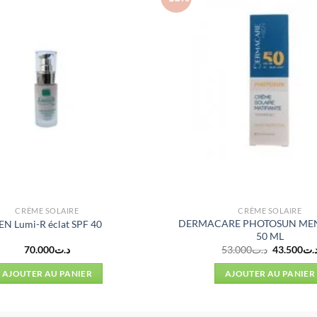
CRÈME SOLAIRE
CRÈME SOLAIRE
DERMACARE PHOTOSUN MEN 
EN Lumi-R éclat SPF 40
50 ML
Le
70.000
د.ت
53.000
د.ت
43.500
.ت
prix
initial
AJOUTER AU PANIER
AJOUTER AU PANIER
était :