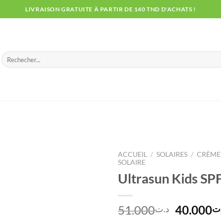
LIVRAISON GRATUITE À PARTIR DE 140 TND D'ACHATS !
Recherche
pour :
ACCUEIL
/
SOLAIRES
/
CRÈMES
SOLAIRE
Ultrasun Kids SP
Le
51.000
40.000
ت
د.ت