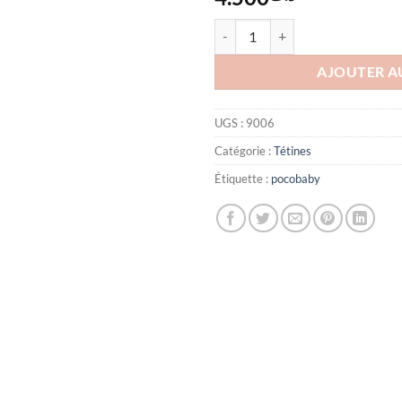
quantité de Tétine Large Physiol
AJOUTER A
UGS :
9006
Catégorie :
Tétines
Étiquette :
pocobaby