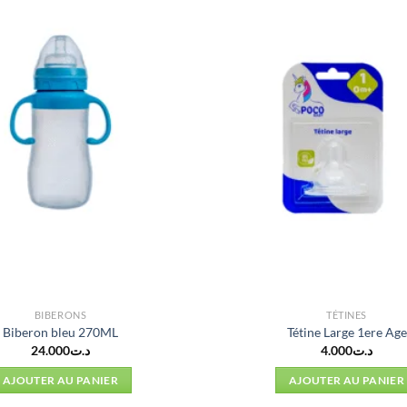
BIBERONS
TÉTINES
Biberon bleu 270ML
Tétine Large 1ere Age
24.000
د.ت
4.000
د.ت
AJOUTER AU PANIER
AJOUTER AU PANIER