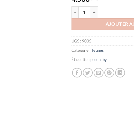
quantité de Tétine Large Physiolo
AJOUTER A
UGS :
9005
Catégorie :
Tétines
Étiquette :
pocobaby