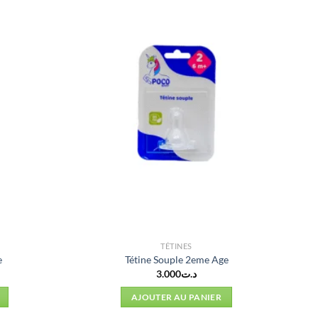
TÉTINES
e
Tétine Souple 2eme Age
3.000
د.ت
AJOUTER AU PANIER