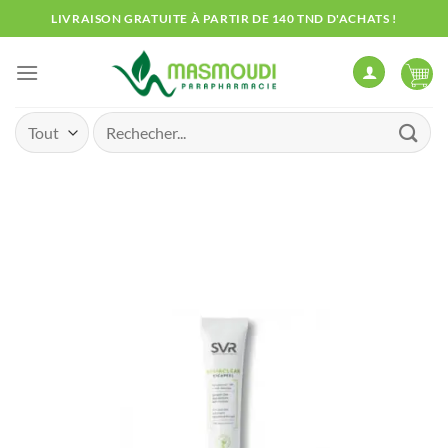
Passer
LIVRAISON GRATUITE À PARTIR DE 140 TND D'ACHATS !
au
contenu
Recherche
pour :