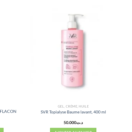
GEL, CRÈME, HUILE
T FLACON
SVR Topialyse Baume lavant, 400 ml
50.000
د.ت