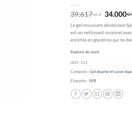
Le
39.617
34.000
ت
د.ت
prix
Le gel moussant déodorant Spi
initial
est un nettoyant corporel ave
était :
enrichie en glycérine qui ne de
Rupture de stock
UGS :
521
Catégorie :
Gel douche et savon liqu
Étiquette :
SVR