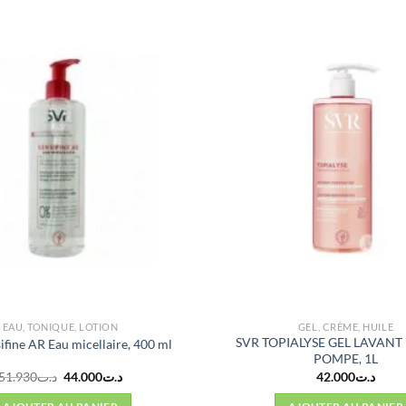
EAU, TONIQUE, LOTION
GEL, CRÈME, HUILE
SVR TOPIALYSE GEL LAVAN
ifine AR Eau micellaire, 400 ml
POMPE, 1L
Le
Le
51.930
د.ت
44.000
د.ت
42.000
د.ت
prix
prix
initial
actuel