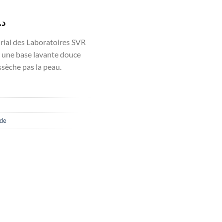
Le
د.
prix
rial des Laboratoires SVR
actuel
c une base lavante douce
est :
ssèche pas la peau.
د.ت34.000.
د.ت39.617.
ide