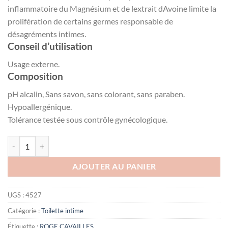
inflammatoire du Magnésium et de lextrait dAvoine limite la
prolifération de certains germes responsable de
désagréments intimes.
Conseil d’utilisation
Usage externe.
Composition
pH alcalin, Sans savon, sans colorant, sans paraben.
Hypoallergénique.
Tolérance testée sous contrôle gynécologique.
quantité de ROGE CAVAILLES Soin de Toilette Intime Mycolea, 200ml
AJOUTER AU PANIER
UGS :
4527
Catégorie :
Toilette intime
Étiquette :
ROGE CAVAILLES