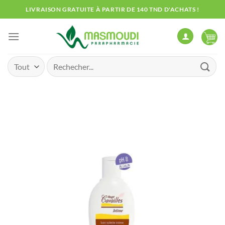
Passer
LIVRAISON GRATUITE À PARTIR DE 140 TND D'ACHATS !
au
contenu
Recherche
pour :