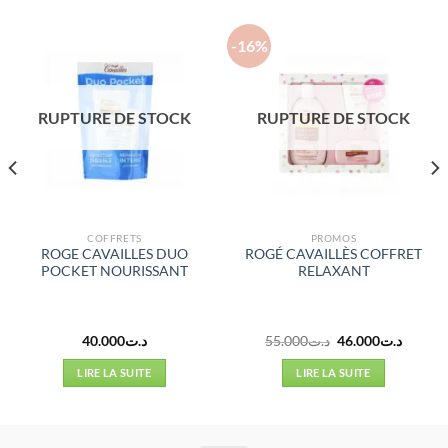
-16%
RUPTURE DE STOCK
RUPTURE DE STOCK
COFFRETS
PROMOS
ROGE CAVAILLES DUO
ROGÉ CAVAILLÈS COFFRET
POCKET NOURISSANT
RELAXANT
Le
Le
40.000
د.ت
55.000
د.ت
46.000
د.ت
prix
prix
initial
actuel
LIRE LA SUITE
LIRE LA SUITE
était :
est :
د.ت55.000.