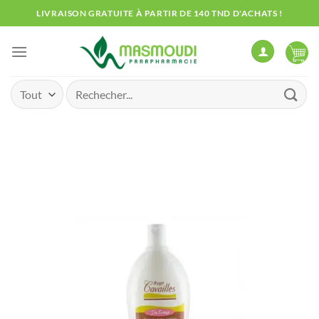
Passer
LIVRAISON GRATUITE À PARTIR DE 140 TND D'ACHATS !
au
contenu
Recherche
pour :