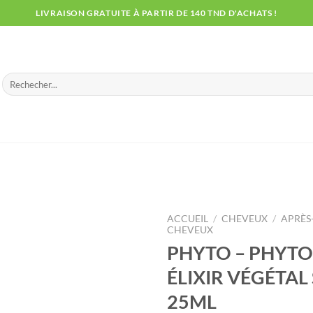
LIVRAISON GRATUITE À PARTIR DE 140 TND D'ACHATS !
Recherche
pour :
ACCUEIL
/
CHEVEUX
/
APRÈS
CHEVEUX
PHYTO – PHYTO
ÉLIXIR VÉGÉTA
25ML