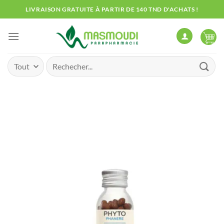
Passer
LIVRAISON GRATUITE À PARTIR DE 140 TND D'ACHATS !
au
contenu
Recherche
pour :