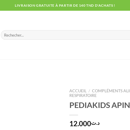
LIVRAISON GRATUITE À PARTIR DE 140 TND D'ACHATS !
Recherche
pour :
ACCUEIL
/
COMPLÉMENTS ALI
RESPIRATOIRE
PEDIAKIDS API
12.000
د.ت