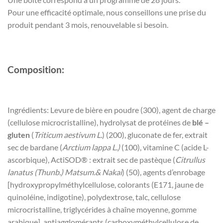
Pour une efficacité optimale, nous conseillons une prise du
produit pendant 3 mois, renouvelable si besoin.
Composition:
Ingrédients: Levure de bière en poudre (300), agent de charge
(cellulose microcristalline), hydrolysat de protéines de
blé –
gluten
(
Triticum aestivum L.
) (200), gluconate de fer, extrait
sec de bardane (
Arctium lappa L.)
(100), vitamine C (acide L-
ascorbique), ActiSOD® : extrait sec de pastèque (
Citrullus
lanatus (Thunb.) Matsum.& Nakai
) (50), agents d’enrobage
[hydroxypropylméthylcellulose, colorants (E171, jaune de
quinoléine, indigotine), polydextrose, talc, cellulose
microcristalline, triglycérides à chaîne moyenne, gomme
arabique], antiagglomérants (carboxyméthylcellulose de