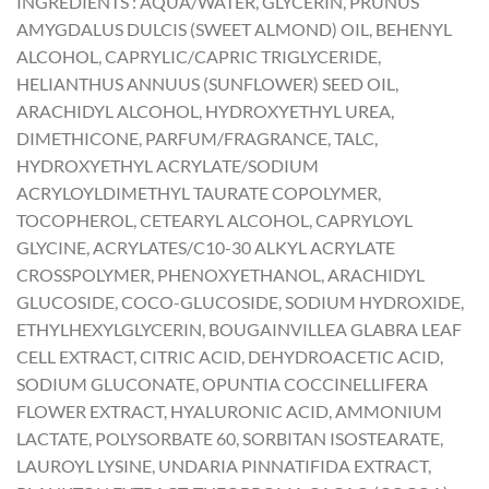
INGREDIENTS : AQUA/WATER, GLYCERIN, PRUNUS
AMYGDALUS DULCIS (SWEET ALMOND) OIL, BEHENYL
ALCOHOL, CAPRYLIC/CAPRIC TRIGLYCERIDE,
HELIANTHUS ANNUUS (SUNFLOWER) SEED OIL,
ARACHIDYL ALCOHOL, HYDROXYETHYL UREA,
DIMETHICONE, PARFUM/FRAGRANCE, TALC,
HYDROXYETHYL ACRYLATE/SODIUM
ACRYLOYLDIMETHYL TAURATE COPOLYMER,
TOCOPHEROL, CETEARYL ALCOHOL, CAPRYLOYL
GLYCINE, ACRYLATES/C10-30 ALKYL ACRYLATE
CROSSPOLYMER, PHENOXYETHANOL, ARACHIDYL
GLUCOSIDE, COCO-GLUCOSIDE, SODIUM HYDROXIDE,
ETHYLHEXYLGLYCERIN, BOUGAINVILLEA GLABRA LEAF
CELL EXTRACT, CITRIC ACID, DEHYDROACETIC ACID,
SODIUM GLUCONATE, OPUNTIA COCCINELLIFERA
FLOWER EXTRACT, HYALURONIC ACID, AMMONIUM
LACTATE, POLYSORBATE 60, SORBITAN ISOSTEARATE,
LAUROYL LYSINE, UNDARIA PINNATIFIDA EXTRACT,