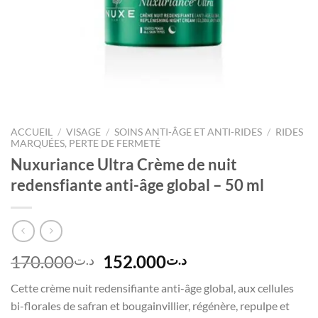
ACCUEIL
/
VISAGE
/
SOINS ANTI-ÂGE ET ANTI-RIDES
/
RIDES
MARQUÉES, PERTE DE FERMETÉ
Nuxuriance Ultra Crème de nuit
redensfiante anti-âge global – 50 ml
Le
Le
170.000
152.000
د.ت
د.ت
prix
prix
Cette crème nuit redensifiante anti-âge global, aux cellules
initial
actuel
bi-florales de safran et bougainvillier, régénère, repulpe et
était :
est :