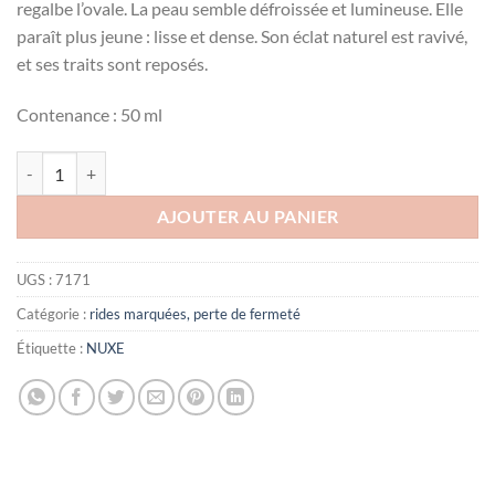
regalbe l’ovale. La peau semble défroissée et lumineuse. Elle
د.ت152.000.
د.ت170.000.
paraît plus jeune : lisse et dense. Son éclat naturel est ravivé,
et ses traits sont reposés.
Contenance : 50 ml
quantité de Nuxuriance Ultra Crème de nuit redensfiante anti-âge glob
AJOUTER AU PANIER
UGS :
7171
Catégorie :
rides marquées, perte de fermeté
Étiquette :
NUXE