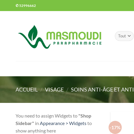
Passer
✆ 52996662
au
contenu
ACCUEIL
/
VISAGE
/
SOINS ANTI-ÂGE ET ANT
You need to assign Widgets to
"Shop
Sidebar"
in
Appearance > Widgets
to
-17%
show anything here