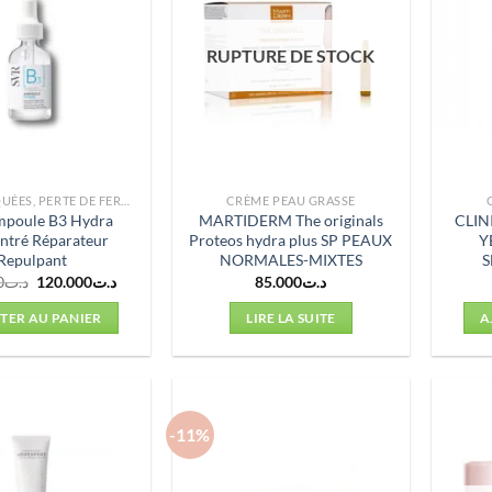
RUPTURE DE STOCK
RIDES MARQUÉES, PERTE DE FERMETÉ
CRÈME PEAU GRASSE
poule B3 Hydra
MARTIDERM The originals
CLIN
ntré Réparateur
Proteos hydra plus SP PEAUX
Y
Repulpant
NORMALES-MIXTES
S
Le
Le
0
د.ت
120.000
د.ت
85.000
د.ت
prix
prix
initial
actuel
TER AU PANIER
LIRE LA SUITE
A
était :
est :
د.ت120.000.
د.ت135.000.
-11%