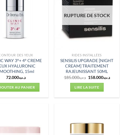
RUPTURE DE STOCK
CONTOUR DES YEUX
RIDES INSTALLÉES
IC WAY 3°+ 4° CREME
SENSILIS UPGRADE [NIGHT
EUX HYALURONIC
CREAM] TRAITEMENT
MOOTHING, 15ml
RAJEUNISSANT 50ML
Le
Le
72.000
د.ت
185.000
د.ت
158.000
د.ت
prix
prix
initial
actuel
JOUTER AU PANIER
LIRE LA SUITE
était :
est :
د.ت158.000.
د.ت185.000.