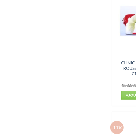
CLINI
TROUSS
C
150.00
AJOU
-11%