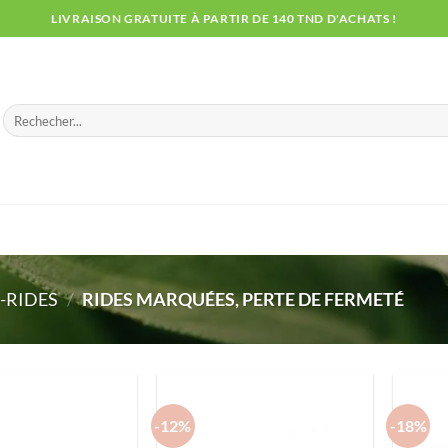
LIVRAISON GRATUITE À PARTIR DE 140 TND D'ACHATS !
Recherche
pour :
I-RIDES
/
RIDES MARQUÉES, PERTE DE FERMETÉ
-12%
-18%