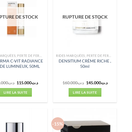
PTURE DE STOCK
RUPTURE DE STOCK
RIDES MARQUÉES, PERTE DE FERMETÉ
RIDES MARQUÉES, PERTE DE FERMETÉ
RMA C-VIT RADIANCE
DENSITIUM CRÈME RICHE ,
IDE LUMINEUX, 50ML
50ml
Le
Le
Le
Le
.000
د.ت
115.000
د.ت
160.000
د.ت
145.000
د.ت
prix
prix
prix
prix
initial
actuel
initial
actuel
LIRE LA SUITE
LIRE LA SUITE
était :
est :
était :
est :
د.ت145.000.
د.ت160.000.
د.ت115.000.
د.ت141.000.
-15%