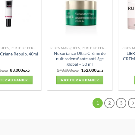
RU
RIDES MARQUÉES, PERTE DE FERMETÉ
RIDES MARQUÉES, PERTE DE FERMETÉ
Nuxuriance Ultra Crème de
LIE
 Crème Repulp, 40ml
nuit redensfiante anti-âge
CREM
global – 50 ml
Le
Le
Le
Le
3
د.ت
83.000
د.ت
170.000
د.ت
152.000
د.ت
prix
prix
prix
prix
initial
actuel
initial
actuel
TER AU PANIER
AJOUTER AU PANIER
était :
est :
était :
est :
د.ت152.000.
د.ت170.000.
د.ت83.000.
د.ت86.433.
1
2
3