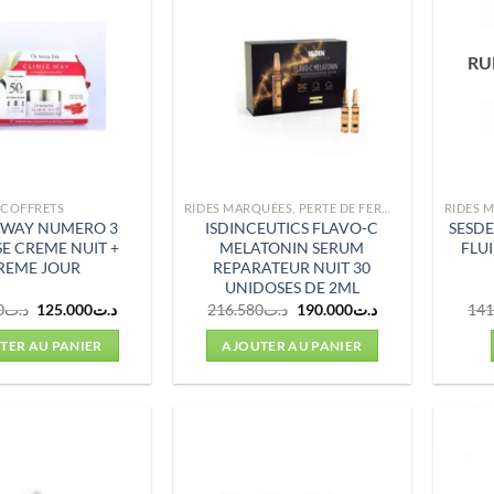
RU
COFFRETS
RIDES MARQUÉES, PERTE DE FERMETÉ
C WAY NUMERO 3
ISDINCEUTICS FLAVO-C
SESDE
E CREME NUIT +
MELATONIN SERUM
FLU
REME JOUR
REPARATEUR NUIT 30
UNIDOSES DE 2ML
Le
Le
Le
Le
0
د.ت
125.000
د.ت
216.580
د.ت
190.000
د.ت
141
prix
prix
prix
prix
initial
actuel
initial
actuel
TER AU PANIER
AJOUTER AU PANIER
était :
est :
était :
est :
د.ت190.000.
د.ت216.580.
د.ت125.000.
د.ت150.000.