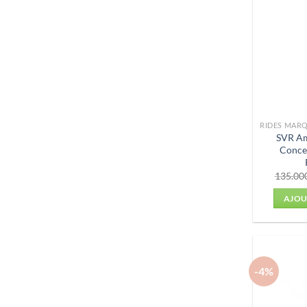
SVR Am
Conce
135.00
AJOU
-4%